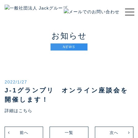
t
o
g
g
お知らせ
l
e
NEWS
n
a
v
i
g
2022/1/27
a
t
J-1グランプリ オンライン座談会を
i
開催します！
o
n
詳細はこちら
前へ
一覧
次へ