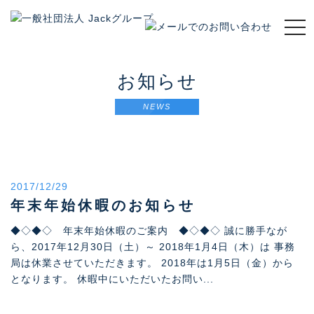
t
o
g
g
お知らせ
l
e
NEWS
n
a
v
i
g
2017/12/29
a
t
年末年始休暇のお知らせ
i
◆◇◆◇ 年末年始休暇のご案内 ◆◇◆◇ 誠に勝手なが
o
ら、2017年12月30日（土）～ 2018年1月4日（木）は 事務
n
局は休業させていただきます。 2018年は1月5日（金）から
となります。 休暇中にいただいたお問い...