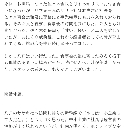
今回、お世話になった佐々木会長とはすっかり長いお付き合
いになったが、リフォームのササキ社は雅史君に社長を、
佐々木商会は駿君に専務にと事業継承にも力を入れておられ
る。その２人と視察、食事会の時間を共にした。２人とも好
青年だった。佐々木会長曰く「甘い、軽い」と二人を称して
いたが、共に３０歳前後。これから経営者としての骨が育ま
れてくる。挑戦心を持ち続け頑張ってほしい。
しかし八戸はいい街だった。食事会の後に寄ったみろく横丁
も風情のあるいい場所だった。特にせんべい汁が美味しかっ
た。スタッフの皆さん、ありがとうございました。
閑話休題。
八戸のササキ社へ訪問し帰りの新幹線で（やっぱ中小企業っ
て人だな。）とつくづく思った。中小企業の社風は経営者の
性格がよく現れるというが、社内が明るく、ポジティブな空