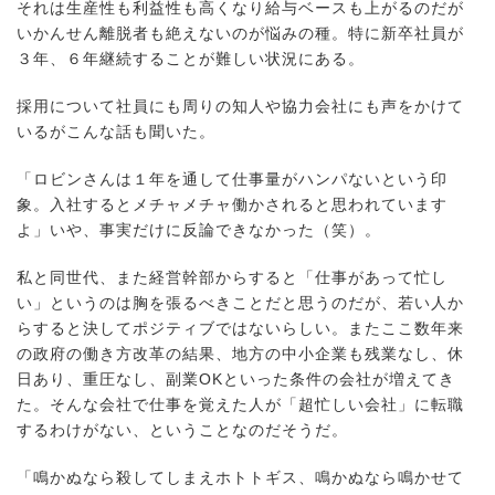
それは生産性も利益性も高くなり給与ベースも上がるのだが
いかんせん離脱者も絶えないのが悩みの種。特に新卒社員が
３年、６年継続することが難しい状況にある。
採用について社員にも周りの知人や協力会社にも声をかけて
いるがこんな話も聞いた。
「ロビンさんは１年を通して仕事量がハンパないという印
象。入社するとメチャメチャ働かされると思われています
よ」いや、事実だけに反論できなかった（笑）。
私と同世代、また経営幹部からすると「仕事があって忙し
い」というのは胸を張るべきことだと思うのだが、若い人か
らすると決してポジティブではないらしい。またここ数年来
の政府の働き方改革の結果、地方の中小企業も残業なし、休
日あり、重圧なし、副業OKといった条件の会社が増えてき
た。そんな会社で仕事を覚えた人が「超忙しい会社」に転職
するわけがない、ということなのだそうだ。
「鳴かぬなら殺してしまえホトトギス、鳴かぬなら鳴かせて