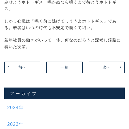
みせようホトトギス、鳴かぬなら鳴くまで待とうホトトギ
ス」
しかし心境は「鳴く前に逃げてしまうよホトトギス」であ
る。若者はいつの時代も不安定で脆くて細い。
若年社員の働きがいって一体、何なのだろうと深考し帰路に
着いた次第。
前へ
一覧
次へ
アーカイブ
2024年
2023年