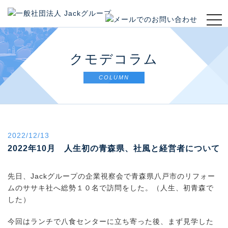
t
o
g
g
クモデコラム
l
e
COLUMN
n
a
v
i
g
2022/12/13
a
t
2022年10月 人生初の青森県、社風と経営者について
i
o
先日、Jackグループの企業視察会で青森県八戸市のリフォー
n
ムのササキ社へ総勢１０名で訪問をした。（人生、初青森で
した）
今回はランチで八食センターに立ち寄った後、まず見学した