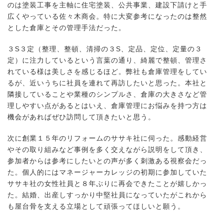
のは塗装工事を主軸に住宅塗装、公共事業、建設下請けと手
広くやっている佐々木商会。特に大変参考になったのは整然
とした倉庫とその管理手法だった。
３S３定（整理、整頓、清掃の３S、定品、定位、定量の３
定）に注力しているという言葉の通り、綺麗で整頓、管理さ
れている様は美しさを感じるほど。弊社も倉庫管理をしてい
るが、近いうちに社員を連れて再訪したいと思った。本社と
隣接していることや業種のシンプルさ、倉庫の大きさなど管
理しやすい点があるとはいえ、倉庫管理にお悩みを持つ方は
機会があればぜひ訪問して頂きたいと思う。
次に創業１５年のリフォームのササキ社に伺った。感動経営
やその取り組みなど事例を多く交えながら説明をして頂き、
参加者からは参考にしたいとの声が多く刺激ある視察会だっ
た。個人的にはマネージャーカレッジの初期に参加していた
ササキ社の女性社員と８年ぶりに再会できたことが嬉しかっ
た。結婚、出産しすっかり中堅社員になっていたがこれから
も屋台骨を支える立場として頑張ってほしいと願う。