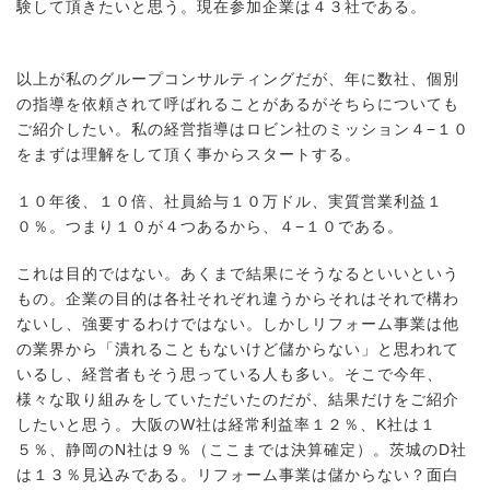
験して頂きたいと思う。現在参加企業は４３社である。
以上が私のグループコンサルティングだが、年に数社、個別
の指導を依頼されて呼ばれることがあるがそちらについても
ご紹介したい。私の経営指導はロビン社のミッション４−１０
をまずは理解をして頂く事からスタートする。
１０年後、１０倍、社員給与１０万ドル、実質営業利益１
０％。つまり１０が４つあるから、４−１０である。
これは目的ではない。あくまで結果にそうなるといいという
もの。企業の目的は各社それぞれ違うからそれはそれで構わ
ないし、強要するわけではない。しかしリフォーム事業は他
の業界から「潰れることもないけど儲からない」と思われて
いるし、経営者もそう思っている人も多い。そこで今年、
様々な取り組みをしていただいたのだが、結果だけをご紹介
したいと思う。大阪の
W
社は経常利益率１２％、
K
社は１
５％、静岡の
N
社は９％（ここまでは決算確定）。茨城の
D
社
は１３％見込みである。リフォーム事業は儲からない？面白