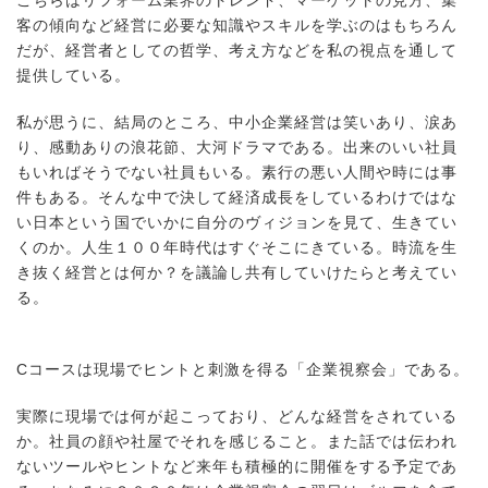
客の傾向など経営に必要な知識やスキルを学ぶのはもちろん
だが、経営者としての哲学、考え方などを私の視点を通して
提供している。
私が思うに、結局のところ、中小企業経営は笑いあり、涙あ
り、感動ありの浪花節、大河ドラマである。出来のいい社員
もいればそうでない社員もいる。素行の悪い人間や時には事
件もある。そんな中で決して経済成長をしているわけではな
い日本という国でいかに自分のヴィジョンを見て、生きてい
くのか。人生１００年時代はすぐそこにきている。時流を生
き抜く経営とは何か？を議論し共有していけたらと考えてい
る。
C
コースは現場でヒントと刺激を得る「企業視察会」である。
実際に現場では何が起こっており、どんな経営をされている
か。社員の顔や社屋でそれを感じること。また話では伝われ
ないツールやヒントなど来年も積極的に開催をする予定であ