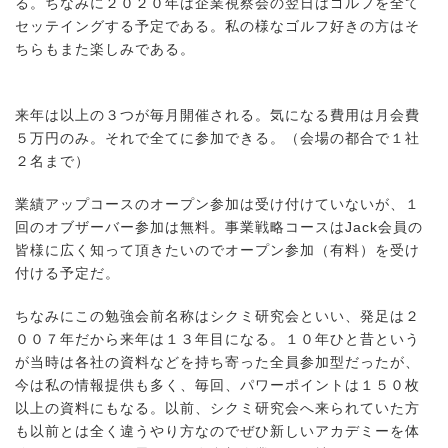
る。
ちなみに２０２０年は企業視察会の翌日はゴルフを全て
セッテイングする予定である。私の様なゴルフ好きの方はそ
ちらもまた楽しみである。
来年は以上の３つが毎月開催される。気になる費用は月会費
５万円のみ。それで全てに参加できる。（会場の都合で１社
２名まで）
業績アップコースのオープン参加は受け付けていないが、１
回のオブザーバー参加は無料。事業戦略コースは
Jack
会員の
皆様に広く知って頂きたいのでオープン参加（有料）を受け
付ける予定だ。
ちなみにこの勉強会前名称はシクミ研究会といい、発足は２
００７年だから来年は１３年目になる。１０年ひと昔という
が当時は各社の資料などを持ち寄った全員参加型だったが、
今は私の情報提供も多く、毎回、パワーポイントは１５０枚
以上の資料にもなる。以前、シクミ研究会へ来られていた方
も以前とは全く違うやり方なのでぜひ新しいアカデミーを体