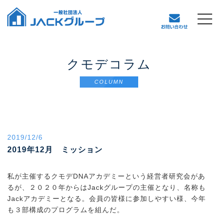
t
o
g
g
l
クモデコラム
e
n
COLUMN
a
v
i
g
a
2019/12/6
t
2019年12月 ミッション
i
o
n
私が主催するクモデ
DNA
アカデミーという経営者研究会があ
るが、２０２０年からは
Jack
グループの主催となり、名称も
Jack
アカデミーとなる。会員の皆様に参加しやすい様、今年
も３部構成のプログラムを組んだ。