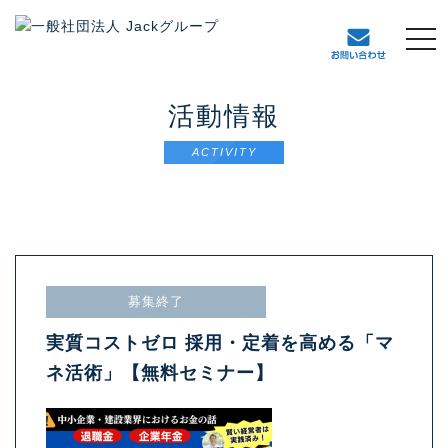
t
o
g
g
活動情報
l
e
ACTIVITY
n
a
v
i
g
a
t
募集終了
i
o
実質コストゼロ 採用・定着を高める「マ
n
ネ活術」【無料セミナー】