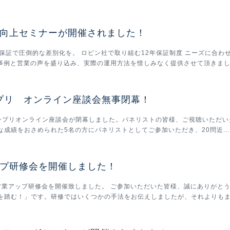
向上セミナーが開催されました！
年保証で圧倒的な差別化を。 ロビン社で取り組む12年保証制度 ニーズに合
果事例と営業の声を盛り込み、実際の運用方法を惜しみなく提供させて頂きました
ンプリ オンライン座談会無事閉幕！
グランプリオンライン座談会が閉幕しました。パネリストの皆様、ご視聴いただい
な成績をおさめられた5名の方にパネリストとしてご参加いただき、20問近...
プ研修会を開催しました！
)営業アップ研修会を開催致しました。 ご参加いただいた皆様、誠にありがと
を踏む！」です。研修ではいくつかの手法をお伝えしましたが、それよりもまず