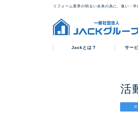
リフォーム業界の明るい未来の為に、集い・学
Jackとは？
サー
グループ概要
代表紹介
会則
活
R