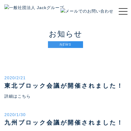
t
o
g
g
お知らせ
l
e
NEWS
n
a
v
i
g
2020/2/21
a
t
東北ブロック会議が開催されました！
i
詳細はこちら
o
n
2020/1/30
九州ブロック会議が開催されました！