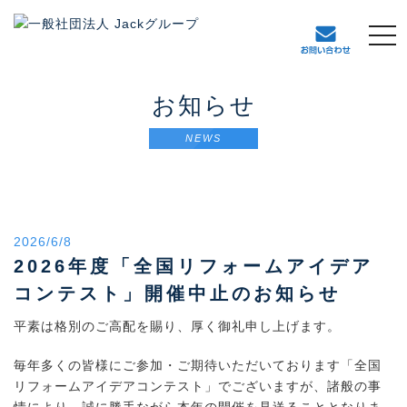
t
o
g
g
お知らせ
l
e
NEWS
n
a
v
i
g
2026/6/8
a
t
2026年度「全国リフォームアイデア
i
コンテスト」開催中止のお知らせ
o
n
平素は格別のご高配を賜り、厚く御礼申し上げます。
毎年多くの皆様にご参加・ご期待いただいております「全国
リフォームアイデアコンテスト」でございますが、諸般の事