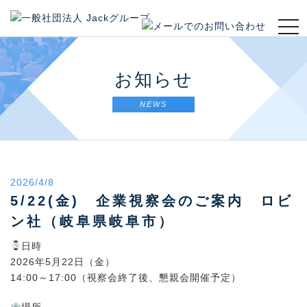
t
o
g
g
お知らせ
l
e
NEWS
n
a
v
i
g
2026/4/8
a
t
5/22(金) 企業視察会のご案内 ロビ
i
ン社（岐阜県岐阜市）
o
n
日時
2026年5月22日（金）
14:00～17:00（視察会終了後、懇親会開催予定）