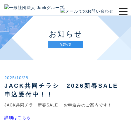
t
o
g
g
お知らせ
l
e
NEWS
n
a
v
i
g
2025/10/28
a
t
JACK共同チラシ 2026新春SALE
i
申込受付中！！
o
n
JACK共同チラ 新春SALE お申込みのご案内です！！
詳細はこちら