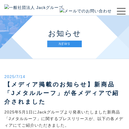
t
o
g
g
お知らせ
l
e
NEWS
n
a
v
i
g
2025/7/14
a
t
【メディア掲載のお知らせ】新商品
i
「Jメタルルーフ」が各メディアで紹
o
介されました
n
2025年5月1日にJackグループより発表いたしました新商品
「Jメタルルーフ」に関するプレスリリースが、以下の各メデ
ィアにてご紹介いただきました。