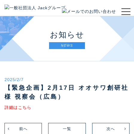
t
o
g
g
お知らせ
l
e
NEWS
n
a
v
i
g
2025/2/7
a
t
【緊急企画】2月17日 オオサワ創研社
i
様 視察会（広島）
o
n
詳細はこちら
前へ
一覧
次へ