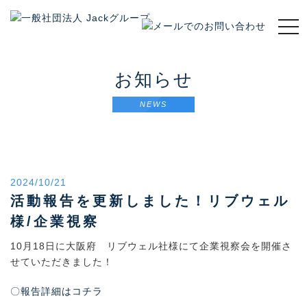
t
o
g
g
お知らせ
l
e
NEWS
n
a
v
i
g
2024/10/21
a
t
活動報告を更新しました！リブウェル
i
様/企業視察
o
n
10月18日に大阪府 リブウェル社様にて企業視察会を開催さ
せていただきました！
〇報告詳細はコチラ