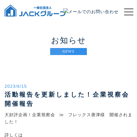
t
o
g
g
l
お知らせ
e
n
NEWS
a
v
i
g
a
2023/6/15
t
活動報告を更新しました！企業視察会
i
o
開催報告
n
大好評企画！企業視察会 in フレックス唐津様 開催されま
した！
詳しくは