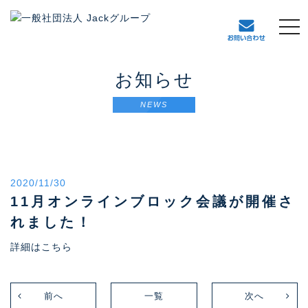
t
o
g
g
お知らせ
l
e
NEWS
n
a
v
i
g
2020/11/30
a
t
11月オンラインブロック会議が開催さ
i
れました！
o
n
詳細はこちら
前へ
一覧
次へ