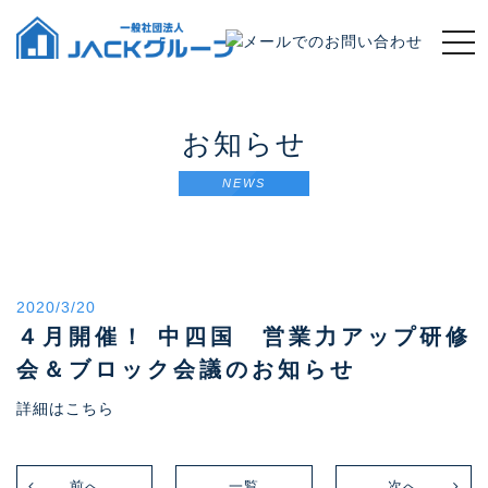
t
o
g
g
l
お知らせ
e
n
NEWS
a
v
i
g
a
2020/3/20
t
４月開催！ 中四国 営業力アップ研修
i
o
会＆ブロック会議のお知らせ
n
詳細はこちら
前へ
一覧
次へ