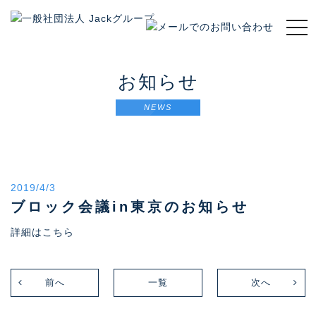
t
o
g
g
お知らせ
l
e
NEWS
n
a
v
i
g
2019/4/3
a
t
ブロック会議in東京のお知らせ
i
詳細はこちら
o
n
前へ
一覧
次へ