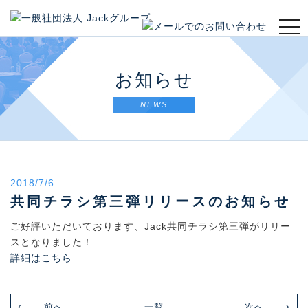
t
o
g
g
お知らせ
l
e
NEWS
n
a
v
i
g
2018/7/6
a
t
共同チラシ第三弾リリースのお知らせ
i
ご好評いただいております、Jack共同チラシ第三弾がリリー
o
スとなりました！
n
詳細はこちら
前へ
一覧
次へ