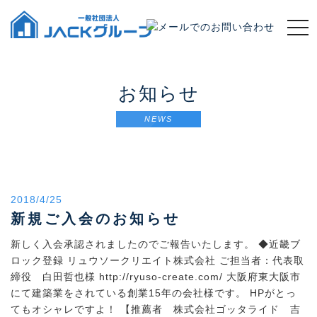
t
o
g
g
l
お知らせ
e
n
NEWS
a
v
i
g
a
2018/4/25
t
新規ご入会のお知らせ
i
o
新しく入会承認されましたのでご報告いたします。 ◆近畿ブ
n
ロック登録 リュウソークリエイト株式会社 ご担当者：代表取
締役 白田哲也様 http://ryuso-create.com/ 大阪府東大阪市
にて建築業をされている創業15年の会社様です。 HPがとっ
てもオシャレですよ！ 【推薦者 株式会社ゴッタライド 吉