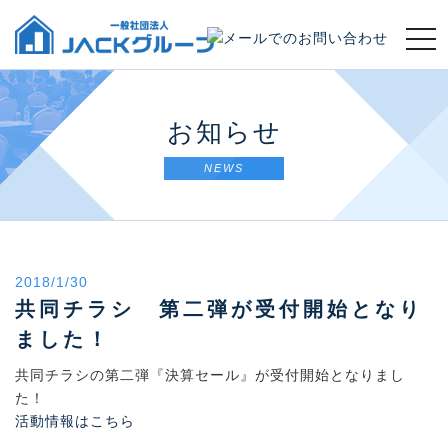
t
o
g
g
l
お知らせ
e
n
NEWS
a
v
i
g
a
2018/1/30
t
共同チラシ 第二弾が受付開始となり
i
o
ました！
n
共同チラシの第二弾『決算セール』が受付開始となりまし
た！
活動情報はこちら