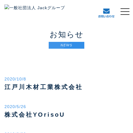
t
o
g
g
お知らせ
l
e
NEWS
n
a
v
i
g
2020/10/8
a
t
江戸川木材工業株式会社
i
o
n
2020/5/26
株式会社YOrisoU