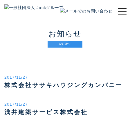
t
o
g
g
お知らせ
l
e
NEWS
n
a
v
i
g
2017/11/27
a
t
株式会社ササキハウジングカンパニー
i
o
n
2017/11/27
浅井建築サービス株式会社