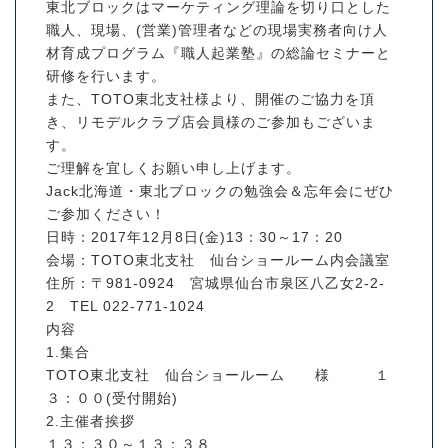
東北ブロックはマーケティング理論を切り口とした
職人、現場、(営業)管理者などの現場実務者向け人
材育成プログラム『職人起業塾』の総論セミナーと
研修を行います。
また、TOTO東北支社様より、開催のご協力を頂
き、リモデルクラブ店会員様のご参加もございま
す。
ご理解を宜しくお願い申し上げます。
Jack北海道・東北ブロックの勉強会＆忘年会にぜひ
ご参加ください！
日時：2017年12月8日(金)13：30～17：20
会場：TOTO東北支社 仙台ショールーム内会議室
住所：〒981-0924 宮城県仙台市泉区八乙女2-2-
2 TEL 022-771-1024
内容
1.集合
TOTO東北支社 仙台ショールーム 様 １
３：００(受付開始)
2.主催者挨拶
１３：３０～１３：３８