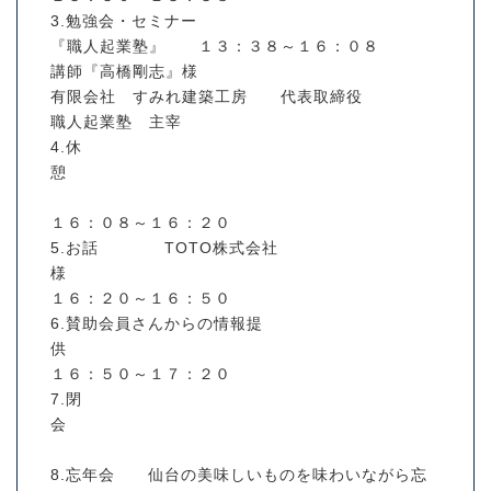
3.勉強会・セミナー
『職人起業塾』 １３：３８～１６：０８
講師『高橋剛志』様
有限会社 すみれ建築工房 代表取締役
職人起業塾 主宰
4.休
憩
１６：０８～１６：２０
5.お話 TOTO株式会社
様
１６：２０～１６：５０
6.賛助会員さんからの情報提
供
１６：５０～１７：２０
7.閉
会
8.忘年会 仙台の美味しいものを味わいながら忘