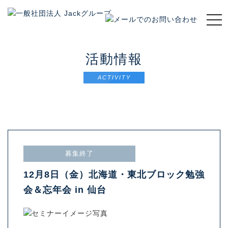
t
o
g
g
活動情報
l
e
ACTIVITY
n
a
v
i
g
a
t
募集終了
i
o
12月8日（金）北海道・東北ブロック勉強
n
会＆忘年会 in 仙台