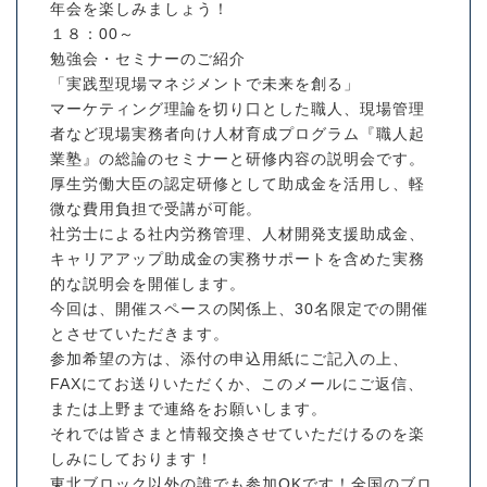
年会を楽しみましょう！
１８：00～
勉強会・セミナーのご紹介
「実践型現場マネジメントで未来を創る」
マーケティング理論を切り口とした職人、現場管理
者など現場実務者向け人材育成プログラム『職人起
業塾』の総論のセミナーと研修内容の説明会です。
厚生労働大臣の認定研修として助成金を活用し、軽
微な費用負担で受講が可能。
社労士による社内労務管理、人材開発支援助成金、
キャリアアップ助成金の実務サポートを含めた実務
的な説明会を開催します。
今回は、開催スペースの関係上、30名限定での開催
とさせていただきます。
参加希望の方は、添付の申込用紙にご記入の上、
FAXにてお送りいただくか、このメールにご返信、
または上野まで連絡をお願いします。
それでは皆さまと情報交換させていただけるのを楽
しみにしております！
東北ブロック以外の誰でも参加OKです！全国のブロ