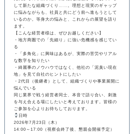
して新たな組織づくり……。理想と現実のギャップ
に悩みながらも、社員と共にどう前へ進もうとして
いるのか。等身大の悩みと、これからの展望を語り
ます。
【こんな経営者様は、ぜひお越しください】
・地方商圏での「先細り」に強い危機感を感じてい
る
・「多角化」に興味はあるが、実際の苦労やリアル
な数字を知りたい
・綺麗事のノウハウではなく、他社の「泥臭い現在
地」を見て自社のヒントにしたい
・2代目（後継者）として、組織づくりや事業展開に
悩んでいる
同じ業界で戦う経営者同士、本音で語り合い、刺激
を与え合える場にしたいと考えております。皆様の
ご参加を心よりお待ちしております。
日時
2026年7月23日（木）
14:00～17:00（視察会終了後、懇親会開催予定）