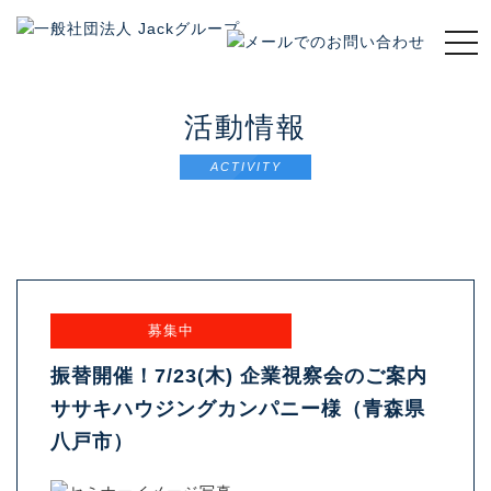
t
o
g
g
活動情報
l
e
ACTIVITY
n
a
v
i
g
a
t
募集中
i
o
振替開催！7/23(木) 企業視察会のご案内
n
ササキハウジングカンパニー様（青森県
八戸市）