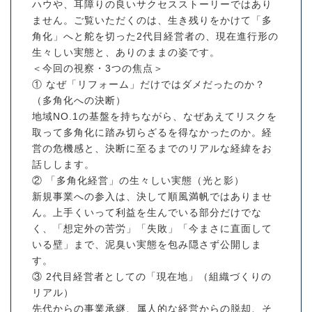
ハウや、耳障りの良いサクセスストーリーではあり
ません。ご覧いただくのは、生き残りをかけて「多
角化」へと舵を切った2代目経営者の、現在進行形の
生々しい実態と、ありのままの姿です。
＜今回の視察・3つの焦点＞
① なぜ「リフォーム」だけではダメだったのか？
（多角化への決断）
地域NO.1の基盤を持ちながら、なぜあえてリスクを
取って多角化に踏み切らざるを得なかったのか。経
営の危機感と、決断に至るまでのリアルな経緯をお
話しします。
② 「多角化経営」の生々しい実態（光と影）
新規事業への参入は、決して順風満帆ではありませ
ん。上手くいって利益を生んでいる部分だけでな
く、「想定外の苦労」「失敗」「今まさに直面して
いる壁」まで、泥臭い実態を包み隠さず公開しま
す。
③ 2代目経営者としての「現在地」（組織づくりの
リアル）
先代からの事業承継、属人的な経営からの脱却、そ