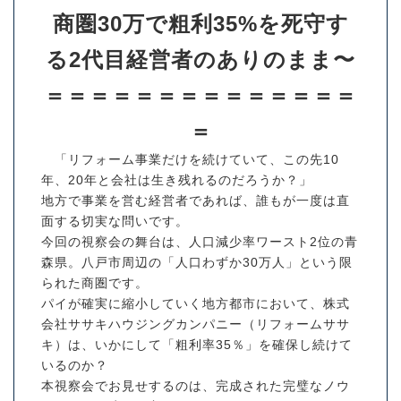
商圏30万で粗利35%を死守す
る2代目経営者のありのまま〜
＝＝＝＝＝＝＝＝＝＝＝＝＝＝
＝
「リフォーム事業だけを続けていて、この先10
年、20年と会社は生き残れるのだろうか？」
地方で事業を営む経営者であれば、誰もが一度は直
面する切実な問いです。
今回の視察会の舞台は、人口減少率ワースト2位の青
森県。八戸市周辺の「人口わずか30万人」という限
られた商圏です。
パイが確実に縮小していく地方都市において、株式
会社ササキハウジングカンパニー（リフォームササ
キ）は、いかにして「粗利率35％」を確保し続けて
いるのか？
本視察会でお見せするのは、完成された完璧なノウ