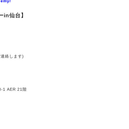
demy/
ーin仙台】
ご連絡します)
 AER 21階