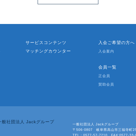
？
サービスコンテンツ
入会ご希望の方へ
マッチングカウンター
要
入会案内
会員一覧
正会員
賛助会員
一般社団法人 Jackグループ
〒506-0807 岐阜県高山市三福寺町2
TEL：0577-57-7210 FAX:0577-33-