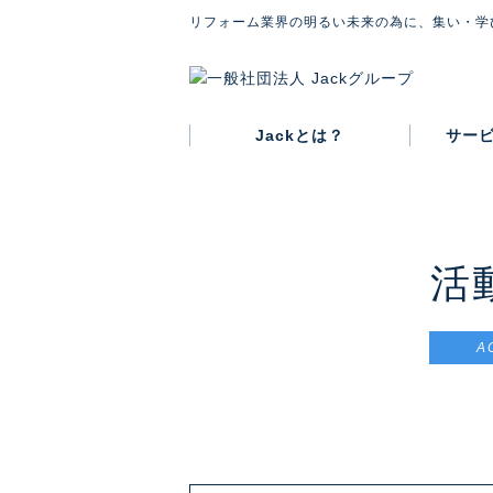
リフォーム業界の明るい未来の為に、集い・学
Jackとは？
サー
グループ概要
代表紹介
会則
活
A