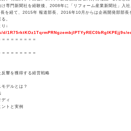
け専門新聞社を経験後、2008年に「リフォーム産業新聞社」入社
集長を経て、2015年 報道部長、2016年10月からは企画開発部部
至る。
より↓
ms/d/1R75rktKOz1TqrmPRNgzembjIPTYyREC0bRgIKPEjj9s/ed
＝＝＝＝＝＝＝＝＝
＝＝＝＝＝＝＝＝＝
た反響を獲得する経営戦略
スモデルとは？
法
タディ
ヒントと実例