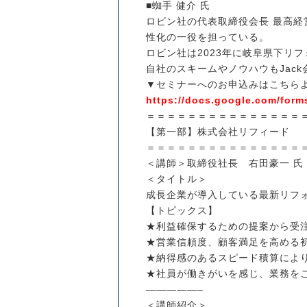
■蜘手 健介 氏
ロビン社の代表取締役会長 最高経
性化の一役を担っている。
ロビン社は2023年に岐阜県下リ
自社のスキームやノウハウもJac
▼セミナーへのお申込みはこちら
https://docs.google.com/for
＝＝＝＝＝＝＝＝＝＝＝＝＝＝＝
【第一部】株式会社リフィード
＝＝＝＝＝＝＝＝＝＝＝＝＝＝＝
＜講師＞取締役社長 右田豪一 氏
＜タイトル＞
成長企業が導入している最新リフ
【トピックス】
★利益確保するための提案から受
★営業信頼度、顧客満足を高める
★納得感のあるスピード積算によ
★社員が働きがいを感じ、業務を
—————–
＜講師紹介＞