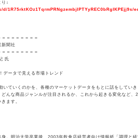
より↓
ms/d/1R75rktKOz1TqrmPRNgzembjIPTYyREC0bRgIKPEjj9s/ed
＝＝＝＝＝＝＝＝＝
業新聞社
＝＝＝＝＝＝＝＝＝
紀 氏
測！データで見える市場トレンド
う動いていくのかを、各種のマーケットデータをもとに話をしていき
どんな商品ジャンルが注目されるか、これから起きる変化など、2
いきます。
市出身。明治大学卒業後、2003年飲食店経営者向け情報紙「調理と