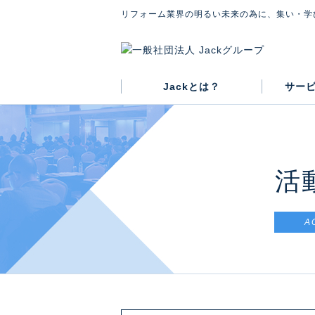
リフォーム業界の明るい未来の為に、集い・学
Jackとは？
サー
グループ概要
代表紹介
会則
活
A