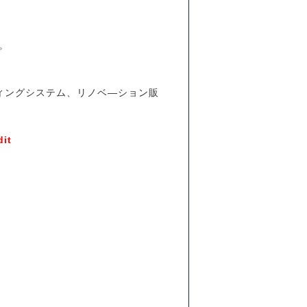
。
ィングシステム、リノベ―ション販
di
t