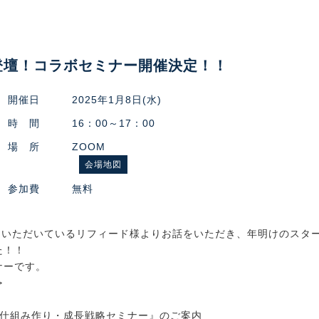
手登壇！コラボセミナー開催決定！！
開催日
2025年1月8日(水)
時 間
16：00～17：00
場 所
ZOOM
会場地図
参加費
無料
力をいただいているリフィード様よりお話をいただき、年明けのスタ
た！！
ナーです。
>
の仕組み作り・成長戦略セミナー』のご案内