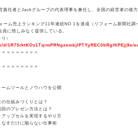
営責任者とJackグループの代表理事を兼任し、全国の経営者の後
フォーム売上ランキング11年連続NO.1を達成（リフォーム新聞社調
k会員に惜しみなく提供している。
より↓
ms/d/1R75rktKOz1TqrmPRNgzembjIPTYyREC0bRgIKPEjj9s/ed
＝＝＝＝＝＝＝＝＝
＝＝＝＝＝＝＝＝＝
ォームツールとノウハウを公開
注の仕組みづくりとは？
初回のプレゼン方法とは？
りアップセルを実現するやり方
こなすだけに陥らない仕事術