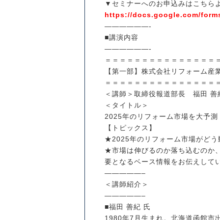
▼セミナーへのお申込みはこちら
https://docs.google.com/for
——————-
■講演内容
——————-
＝＝＝＝＝＝＝＝＝＝＝＝＝＝＝
【第一部】株式会社リフォーム産
＝＝＝＝＝＝＝＝＝＝＝＝＝＝＝
＜講師＞取締役報道部長 福田 善
＜タイトル＞
2025年のリフォーム市場を大予
【トピックス】
★2025年のリフォーム市場がど
★市場は伸びるのか落ち込むのか、
要となるベース情報をお伝えして
—————–
＜講師紹介＞
—————–
■福田 善紀 氏
1980年7月生まれ。北海道函館