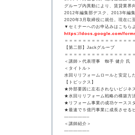
グループ内異動により、賃貸業界向
2012年編集部デスク、2013年編
2020年3月取締役に就任。現在に
▼セミナーへのお申込みはこちら
https://docs.google.com/for
＝＝＝＝＝＝＝＝＝＝＝＝＝＝＝
【第二部】Jackグループ
＝＝＝＝＝＝＝＝＝＝＝＝＝＝＝
＜講師＞代表理事 蜘手 健介 氏
＜タイトル＞
水回りリフォームロールと安定し
【トピックス】
★外部要因に左右されないビジネ
★水回りリフォーム戦略の構築方
★リフォーム事業の成功ケースス
★最速で５億円事業に成長させる
—————–
＜講師紹介＞
—————–