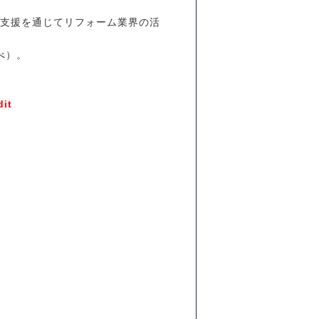
方支援を通じてリフォーム業界の活
べ）。
it