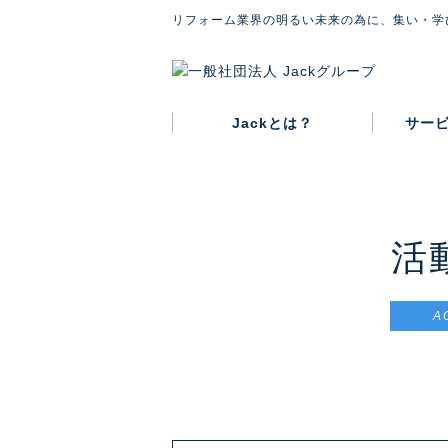
リフォーム業界の明るい未来の為に、集い・学
Jackとは？
サー
グループ概要
代表紹介
会則
活
A