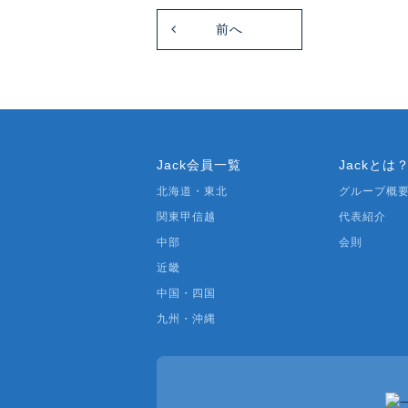
前へ
Jack会員一覧
Jackとは
北海道・東北
グループ概
関東甲信越
代表紹介
中部
会則
近畿
中国・四国
九州・沖縄