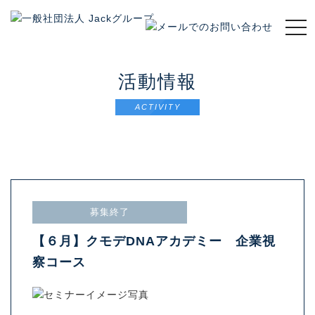
t
o
g
g
活動情報
l
e
ACTIVITY
n
a
v
i
g
a
t
募集終了
i
o
【６月】クモデDNAアカデミー 企業視
n
察コース