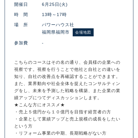
開催日
6月25日(火)
時 間
13時～17時
場 所
パワーハウス社
福岡県福岡市
会場地図
参加費
-
こちらのコースはその名の通り、会員様の企業への
視察です。視察を行うことで他社と自社との違いを
知り、自社の改善点を再確認することができます。
また、業界動向や社会全体を捉えたコンサルティン
グをし、未来を予測した戦略を構築、また企業の業
績アップにつてディスカッションします。
★こんな方にオススメ★
・売上５億円から１０億円を目指す経営者の方
・企業として業績アップと売上規模の成長をしたい
という方
・リフォーム事業の中期、長期戦略がない方