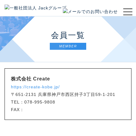
t
o
g
g
会員一覧
l
e
MEMBER
n
a
v
i
g
株式会社 Create
a
https://create-kobe.jp/
t
i
〒651-2131
兵庫県神戸市西区持子3丁目59-1-201
o
TEL：078-995-9808
n
FAX：