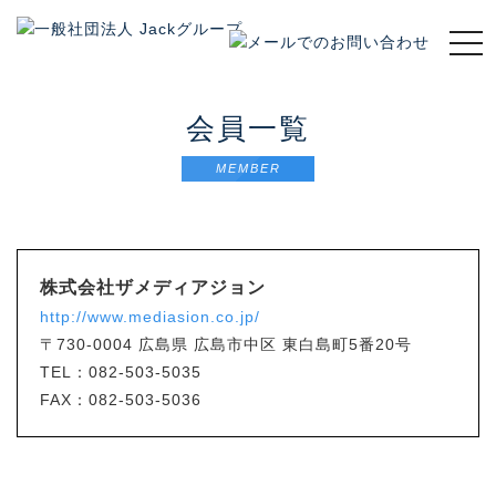
t
o
g
g
会員一覧
l
e
MEMBER
n
a
v
i
g
株式会社ザメディアジョン
a
http://www.mediasion.co.jp/
t
i
〒730-0004
広島県 広島市中区 東白島町5番20号
o
TEL：082-503-5035
n
FAX：082-503-5036