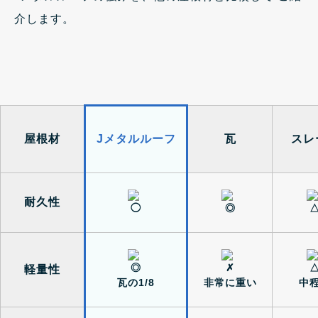
介します。
屋根材
Jメタルルーフ
瓦
スレ
耐久性
軽量性
瓦の1/8
非常に重い
中