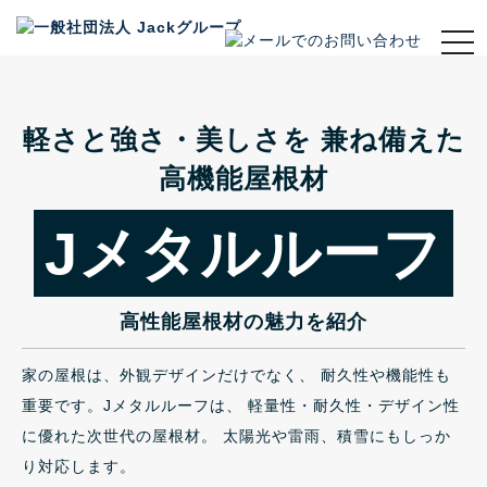
t
o
g
g
l
軽さと強さ・美しさを
兼ね備えた
e
高機能屋根材
n
a
v
Jメタルルーフ
i
g
a
t
高性能屋根材の魅力を紹介
i
o
家の屋根は、外観デザインだけでなく、
耐久性や機能性も
n
重要です。Jメタルルーフは、
軽量性・耐久性・デザイン性
に優れた次世代の屋根材。
太陽光や雷雨、積雪にもしっか
り対応します。