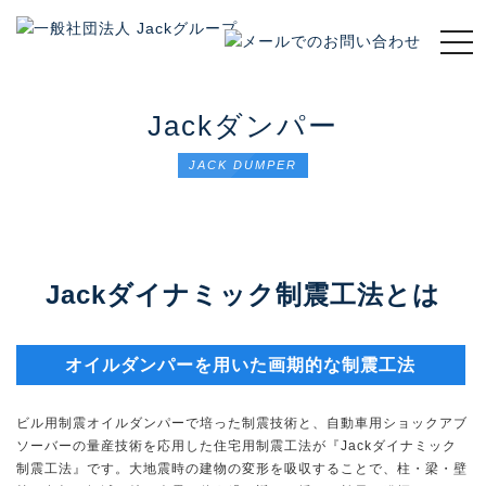
t
o
g
g
Jackダンパー
l
e
JACK DUMPER
n
a
v
i
g
Jackダイナミック制震工法とは
a
t
i
o
オイルダンパーを用いた画期的な制震工法
n
ビル用制震オイルダンパーで培った制震技術と、自動車用ショックアブ
ソーバーの量産技術を応用した住宅用制震工法が『Jackダイナミック
制震工法』です。大地震時の建物の変形を吸収することで、柱・梁・壁