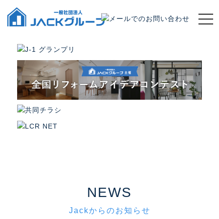
t
o
g
g
l
e
n
a
v
i
g
a
t
i
o
n
NEWS
Jackからのお知らせ