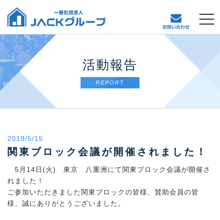
t
o
g
g
l
活動報告
e
n
REPORT
a
v
i
g
a
2019/5/15
t
関東ブロック会議が開催されました！
i
o
5月14日(火) 東京 八重洲にて関東ブロック会議が開催さ
n
れました！
ご参加いただきました関東ブロックの皆様、賛助会員の皆
様、誠にありがとうございました。